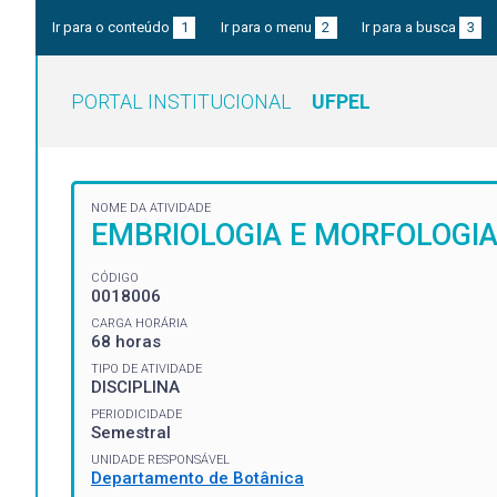
Ir para o conteúdo
1
Ir para o menu
2
Ir para a busca
3
PORTAL INSTITUCIONAL
UFPEL
NOME DA ATIVIDADE
EMBRIOLOGIA E MORFOLOGI
CÓDIGO
0018006
CARGA HORÁRIA
68 horas
TIPO DE ATIVIDADE
DISCIPLINA
PERIODICIDADE
Semestral
UNIDADE RESPONSÁVEL
Departamento de Botânica