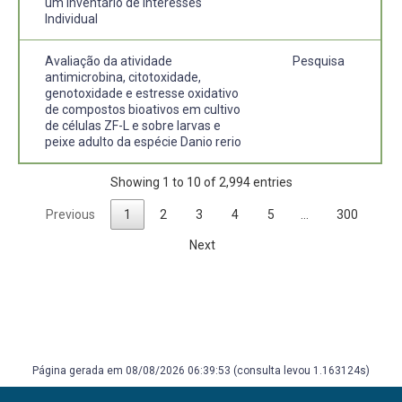
um Inventário de Interesses
Individual
Avaliação da atividade
Pesquisa
antimicrobina, citotoxidade,
genotoxidade e estresse oxidativo
de compostos bioativos em cultivo
de células ZF-L e sobre larvas e
peixe adulto da espécie Danio rerio
Showing 1 to 10 of 2,994 entries
Previous
1
2
3
4
5
…
300
Next
Página gerada em 08/08/2026 06:39:53 (consulta levou 1.163124s)