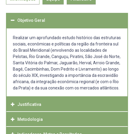
Objetivo Geral
Realizar um aprofundado estudo histórico das estruturas
sociais, econômicas e políticas da região da fronteira sul
do Brasil Meridional (envolvendo as localidades de
Pelotas, Rio Grande, Canguçu, Piratini, São José do Norte,
Santa Vitória do Palmar, Jaguarão, Herval, Arroio Grande,
Bagé, Cacimbinhas, Dom Pedrito e Livramento) ao longo
do século XIX, investigando a importância da escravidão
africana, da integração econômica regional (e com o Rio
da Prata) e da sua conexão com os mercados atlânticos.
Justificativa
Metodologia
O surgimento das charqueadas em Pelotas, cuja fase
inicial deu-se entre 1780 e 1810, provocou uma enorme
demanda por gado bovino para o abate. Em poucos anos,