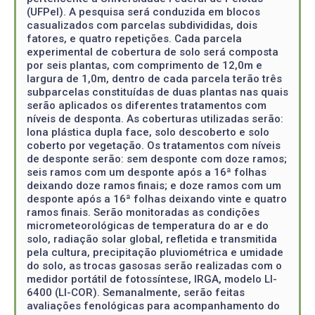
(UFPel). A pesquisa será conduzida em blocos
casualizados com parcelas subdivididas, dois
fatores, e quatro repetições. Cada parcela
experimental de cobertura de solo será composta
por seis plantas, com comprimento de 12,0m e
largura de 1,0m, dentro de cada parcela terão três
subparcelas constituídas de duas plantas nas quais
serão aplicados os diferentes tratamentos com
níveis de desponta. As coberturas utilizadas serão:
lona plástica dupla face, solo descoberto e solo
coberto por vegetação. Os tratamentos com níveis
de desponte serão: sem desponte com doze ramos;
seis ramos com um desponte após a 16ª folhas
deixando doze ramos finais; e doze ramos com um
desponte após a 16ª folhas deixando vinte e quatro
ramos finais. Serão monitoradas as condições
micrometeorológicas de temperatura do ar e do
solo, radiação solar global, refletida e transmitida
pela cultura, precipitação pluviométrica e umidade
do solo, as trocas gasosas serão realizadas com o
medidor portátil de fotossíntese, IRGA, modelo LI-
6400 (LI-COR). Semanalmente, serão feitas
avaliações fenológicas para acompanhamento do