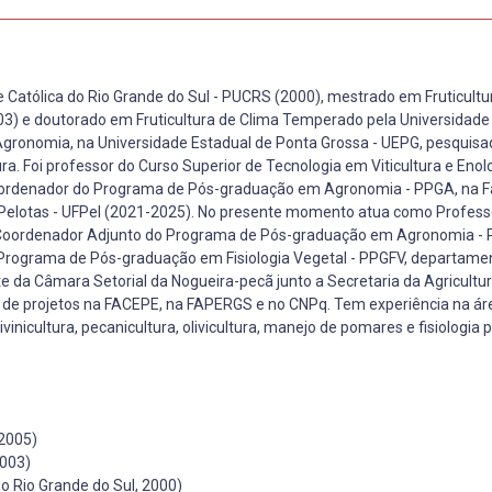
 Católica do Rio Grande do Sul - PUCRS (2000), mestrado em Fruticultu
03) e doutorado em Fruticultura de Clima Temperado pela Universidade
e Agronomia, na Universidade Estadual de Ponta Grossa - UEPG, pesquisa
ra. Foi professor do Curso Superior de Tecnologia em Viticultura e Enol
Coordenador do Programa de Pós-graduação em Agronomia - PPGA, na F
 Pelotas - UFPel (2021-2025). No presente momento atua como Professo
o Coordenador Adjunto do Programa de Pós-graduação em Agronomia - 
 Programa de Pós-graduação em Fisiologia Vegetal - PPGFV, departame
te da Câmara Setorial da Nogueira-pecã junto a Secretaria da Agricultu
ão de projetos na FACEPE, na FAPERGS e no CNPq. Tem experiência na ár
vinicultura, pecanicultura, olivicultura, manejo de pomares e fisiologia 
 2005)
2003)
o Rio Grande do Sul, 2000)