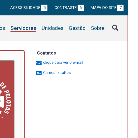
ACESSIBILIDADE
5
CONTRASTE
6
MAPA DO SITE
7
tos
Servidores
Unidades
Gestão
Sobre
Contatos
clique para ver o e-mail
Currículo Lattes