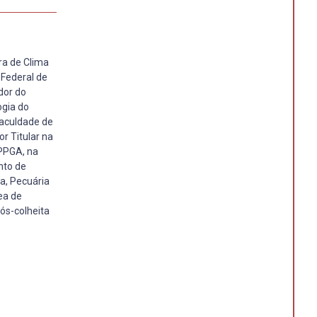
ra de Clima
 Federal de
dor do
ogia do
aculdade de
r Titular na
PPGA, na
nto de
ra, Pecuária
ea de
pós-colheita