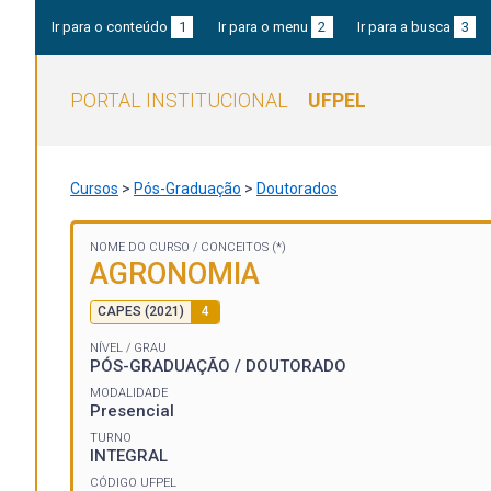
Ir para o conteúdo
1
Ir para o menu
2
Ir para a busca
3
PORTAL INSTITUCIONAL
UFPEL
Cursos
>
Pós-Graduação
>
Doutorados
NOME DO CURSO /
CONCEITOS (*)
AGRONOMIA
CAPES (2021)
4
NÍVEL / GRAU
PÓS-GRADUAÇÃO / DOUTORADO
MODALIDADE
Presencial
TURNO
INTEGRAL
CÓDIGO UFPEL