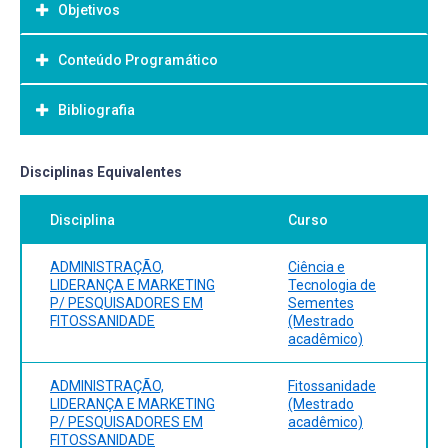
Objetivos
Conteúdo Programático
Objetivo Geral:
Bibliografia
Bibliografia Básica:
Disciplinas Equivalentes
Disciplina
Curso
ADMINISTRAÇÃO,
Ciência e
LIDERANÇA E MARKETING
Tecnologia de
P/ PESQUISADORES EM
Sementes
FITOSSANIDADE
(Mestrado
acadêmico)
ADMINISTRAÇÃO,
Fitossanidade
LIDERANÇA E MARKETING
(Mestrado
P/ PESQUISADORES EM
acadêmico)
FITOSSANIDADE