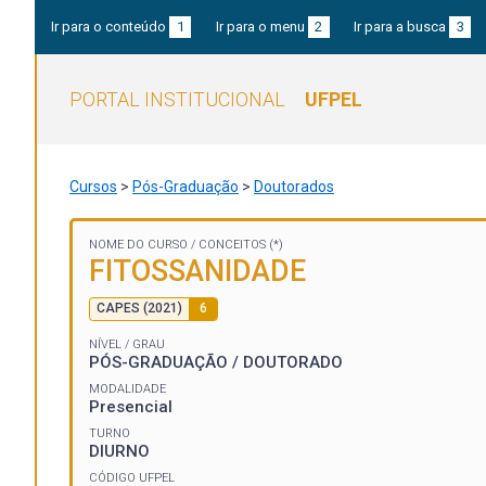
Ir para o conteúdo
1
Ir para o menu
2
Ir para a busca
3
PORTAL INSTITUCIONAL
UFPEL
Cursos
>
Pós-Graduação
>
Doutorados
NOME DO CURSO /
CONCEITOS (*)
FITOSSANIDADE
CAPES (2021)
6
NÍVEL / GRAU
PÓS-GRADUAÇÃO / DOUTORADO
MODALIDADE
Presencial
TURNO
DIURNO
CÓDIGO UFPEL