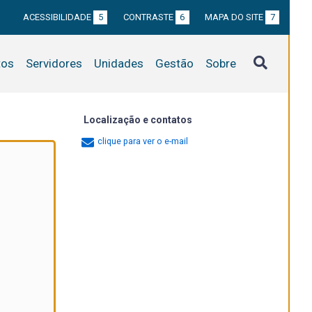
ACESSIBILIDADE
5
CONTRASTE
6
MAPA DO SITE
7
tos
Servidores
Unidades
Gestão
Sobre
Localização e contatos
clique para ver o e-mail