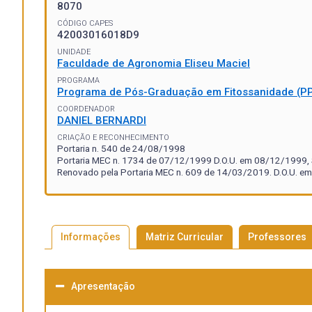
8070
CÓDIGO CAPES
42003016018D9
UNIDADE
Faculdade de Agronomia Eliseu Maciel
PROGRAMA
Programa de Pós-Graduação em Fitossanidade (P
COORDENADOR
DANIEL BERNARDI
CRIAÇÃO E RECONHECIMENTO
Portaria n. 540 de 24/08/1998
Portaria MEC n. 1734 de 07/12/1999 D.O.U. em 08/12/1999, S
Renovado pela Portaria MEC n. 609 de 14/03/2019. D.O.U. em
Informações
Matriz Curricular
Professores
Apresentação