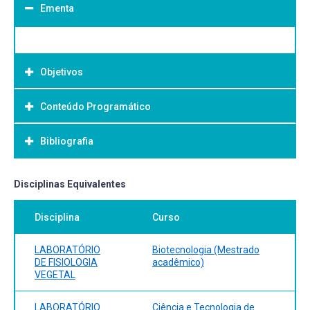
Ementa
Objetivos
Conteúdo Programático
Objetivo Geral:
Bibliografia
Bibliografia Básica:
Disciplinas Equivalentes
Disciplina
Curso
LABORATÓRIO
Biotecnologia (Mestrado
DE FISIOLOGIA
acadêmico)
VEGETAL
LABORATÓRIO
Ciência e Tecnologia de