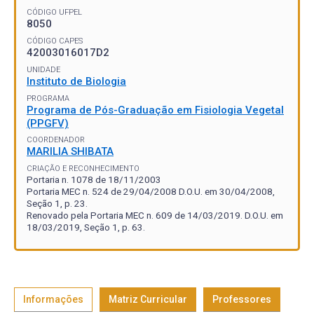
CÓDIGO UFPEL
8050
CÓDIGO CAPES
42003016017D2
UNIDADE
Instituto de Biologia
PROGRAMA
Programa de Pós-Graduação em Fisiologia Vegetal
(PPGFV)
COORDENADOR
MARILIA SHIBATA
CRIAÇÃO E RECONHECIMENTO
Portaria n. 1078 de 18/11/2003
Portaria MEC n. 524 de 29/04/2008 D.O.U. em 30/04/2008,
Seção 1, p. 23.
Renovado pela Portaria MEC n. 609 de 14/03/2019. D.O.U. em
18/03/2019, Seção 1, p. 63.
Informações
Matriz Curricular
Professores