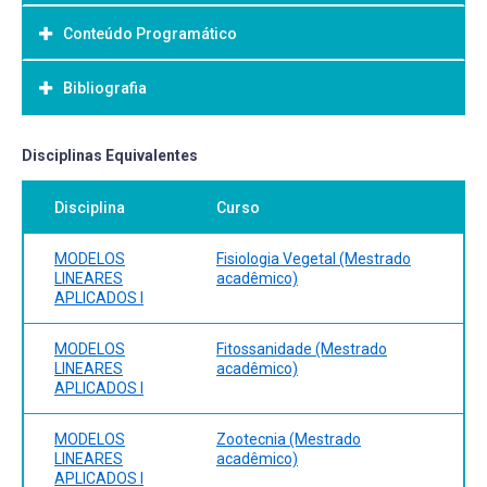
Conteúdo Programático
Objetivo Geral:
Bibliografia
Bibliografia Básica:
Disciplinas Equivalentes
Disciplina
Curso
MODELOS
Fisiologia Vegetal (Mestrado
LINEARES
acadêmico)
APLICADOS I
MODELOS
Fitossanidade (Mestrado
LINEARES
acadêmico)
APLICADOS I
MODELOS
Zootecnia (Mestrado
LINEARES
acadêmico)
APLICADOS I