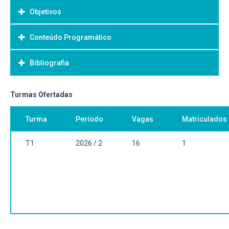
Objetivos
Conteúdo Programático
Objetivo Geral:
A disciplina tem como objetivo orientar o estudante no
Bibliografia
Assuntos relevantes e atuais da Fisiologia Vegetal,
levantamento bibliográfico e preparo de palestras de
abrangendo diferentes aspectos
assuntos relevantes e atuais da Fisiologia Vegetal ou de
teóricos, práticos e metodológicos.
temas relacionados às suas atividades de pesquisa da
Bibliografia Básica:
Turmas Ofertadas
dissertação de mestrado ou tese de doutorado. Discussão
Taiz L, Møller IM, Murphy A, Zeiger E. Plant physiology and
sobre tópicos apresentados em Problemas Especiais em
Turma
Período
Vagas
Matriculados
development. Oxford University Press, Oxford. 2002.
Fisiologia Vegetal.
Volpato, G. Bases teóricas para redação científica. Editora
Cultura Acadêmica, São Paulo. 2010.
T1
2026 / 2
16
1
LARCHER, W. Ecofisiologia vegetal. São Carlos: Rima,
2004.
Bibliografia Complementar:
Bunge, M. Caçando a Realidade. Perspectiva, São Paulo,
2010.
KARBAN, R. Plant sensing and communication. Chicago: