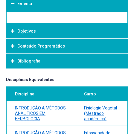
Ementa
Objetivos
Conteúdo Programático
Objetivo Geral:
Bibliografia
Bibliografia Básica:
Disciplinas Equivalentes
Disciplina
Curso
INTRODUÇÃO A MÉTODOS
Fisiologia Vegetal
ANALÍTICOS EM
(Mestrado
HERBOLOGIA
acadêmico)
INTRODUÇÃO A MÉTODOS
Fitossanidade