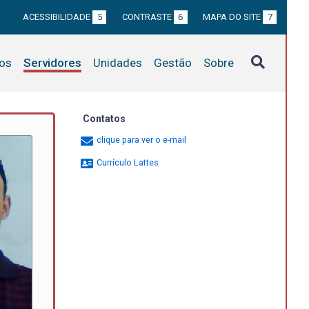
ACESSIBILIDADE
5
CONTRASTE
6
MAPA DO SITE
7
tos
Servidores
Unidades
Gestão
Sobre
Contatos
clique para ver o e-mail
Currículo Lattes