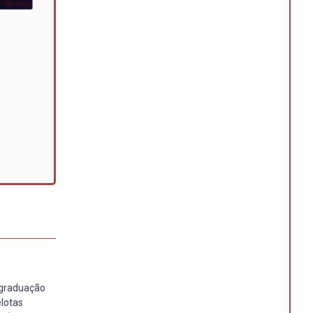
i graduação
elotas