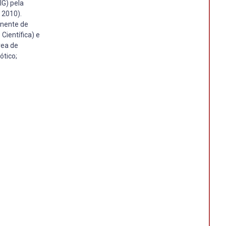
IG) pela
 2010).
anente de
Científica) e
rea de
ótico;