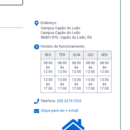
Endereço:
Campus Capão do Leão
Campus Capão do Leão
96001-970 - Capão do Leão, RS
Horário de funcionamento:
SEG
TER
QUA
QUI
SEX
08:00
08:00
08:00
08:00
08:00
às
às
às
às
às
12:00
12:00
12:00
12:00
12:00
13:00
13:00
13:00
13:00
13:00
às
às
às
às
às
17:00
17:00
17:00
17:00
17:00
Telefone:
(53) 3275-7335
clique para ver o e-mail