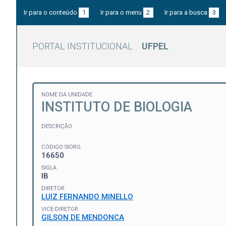
Ir para o conteúdo
1
Ir para o menu
2
Ir para a busca
3
PORTAL INSTITUCIONAL
UFPEL
NOME DA UNIDADE
INSTITUTO DE BIOLOGIA
DESCRIÇÃO
CÓDIGO SIORG
16650
SIGLA
IB
DIRETOR
LUIZ FERNANDO MINELLO
VICE-DIRETOR
GILSON DE MENDONCA