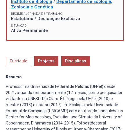
Instituto de Biologia
/
Departamento de Ecologia,
Zoologia e Genética
REGIME / JORNADA DE TRABALHO
Estatutário / Dedicação Exclusiva
SITUAÇÃO
Ativo Permanente
Currículo
Projetos
Disciplinas
Resumo
Professor na Universidade Federal de Pelotas (UFPel) desde
2021, atuando temporariamente (12 meses) como pesquisador
visitante na UNESP-Rio Claro. É biólogo pela UFPel (2010) e
mestre (2013) e doutor (2017) em Ecologia pela Universidade
Estadual de Campinas (UNICAMP) com doutorado-sanduíche no
Center for Macroecology, Evolution and Climate da University of
Copenhagen, Dinamarca (2014-2015). Foi postdoctoral
researcher na University of Illinois at Urbana-Champaign (2017-