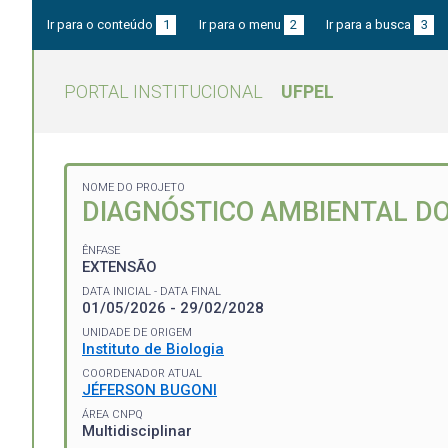
Ir para o conteúdo
1
Ir para o menu
2
Ir para a busca
3
PORTAL INSTITUCIONAL
UFPEL
NOME DO PROJETO
DIAGNÓSTICO AMBIENTAL DO
ÊNFASE
EXTENSÃO
DATA INICIAL - DATA FINAL
01/05/2026 - 29/02/2028
UNIDADE DE ORIGEM
Instituto de Biologia
COORDENADOR ATUAL
JÉFERSON BUGONI
ÁREA CNPQ
Multidisciplinar