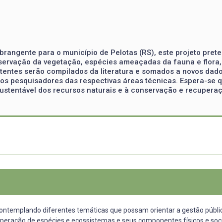
brangente para o município de Pelotas (RS), este projeto pret
nservação da vegetação, espécies ameaçadas da fauna e flora, 
istentes serão compilados da literatura e somados a novos da
os pesquisadores das respectivas áreas técnicas. Espera-se qu
 sustentável dos recursos naturais e à conservação e recuper
ontemplando diferentes temáticas que possam orientar a gestão pública
uperação de espécies e ecossistemas e seus componentes físicos e soci