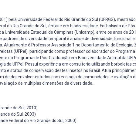
001) pela Universidade Federal do Rio Grande do Sul (UFRGS), mestrado
ral do Rio Grande do Sul, ênfase em biodiversidade. Foi bolsista de Pó
 da Universidade Estadual de Campinas (Unicamp), entre os anos de 201
 padrões de diversidade temporal e análise de diversidade funcional e 
a. Atualmente é Professor Associado 1 no Departamento de Ecologia, 
e Pelotas (UFPel), participando como professor colaborador do Programa
nte do Programa de Pós-Graduação em Biodiversidade Animal da UFPel
logia da UFPel. Possui experiência em consultoria utilizando borboletas
o e status de conservação destes insetos no Brasil. Atua principalm
além de desenvolver estudos com ecologia de comunidades e avaliação d
valiação de múltiplas dimensões da diversidade.
Grande do Sul, 2010)
rande do Sul, 2003)
ade Federal do Rio Grande do Sul, 2000)