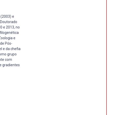
 (2003) e
s Doutorado
0 e 2013, no
filogenética
Zoologia e
 de Pós-
 e da chefia
 como grupo
ente com
e gradientes