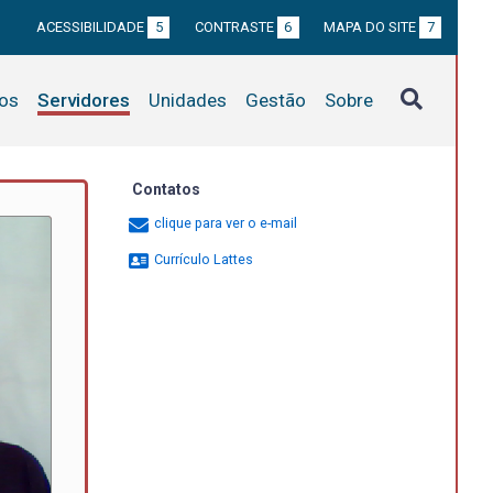
ACESSIBILIDADE
5
CONTRASTE
6
MAPA DO SITE
7
tos
Servidores
Unidades
Gestão
Sobre
Contatos
clique para ver o e-mail
Currículo Lattes