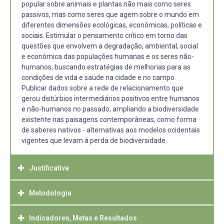
popular sobre animais e plantas não mais como seres
passivos, mas como seres que agem sobre o mundo em
diferentes dimensões ecológicas, econômicas, políticas e
sociais. Estimular o pensamento crítico em torno das
questões que envolvem a degradação, ambiental, social
e econômica das populações humanas e os seres não-
humanos, buscando estratégias de melhorias para as
condições de vida e saúde na cidade e no campo.
Publicar dados sobre a rede de relacionamento que
gerou distúrbios intermediários positivos entre humanos
e não-humanos no passado, ampliando a biodiversidade
existente nas paisagens contemporâneas, como forma
de saberes nativos - alternativas aos modelos ocidentais
vigentes que levam à perda de biodiversidade.
Justificativa
Metodologia
Processos de mudanças climáticas e seus múltiplos
efeitos são fatores fundamentais para o modelamento e
evolução do planeta. A perda social e de biodiversidade
Indicadores, Metas e Resultados
A metodologia do projeto será desenvolvida em três