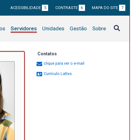
ACESSIBILIDADE
5
CONTRASTE
6
MAPA DO SITE
7
tos
Servidores
Unidades
Gestão
Sobre
Contatos
clique para ver o e-mail
Currículo Lattes