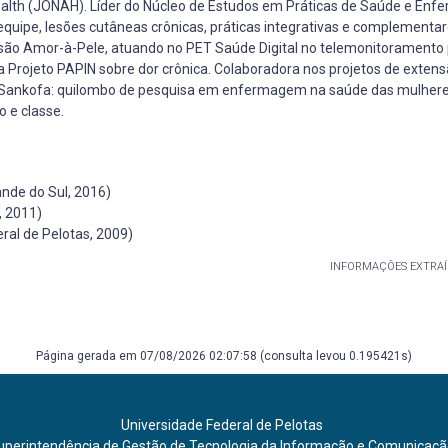
 Health (JONAH). Líder do Núcleo de Estudos em Práticas de Saúde e En
quipe, lesões cutâneas crônicas, práticas integrativas e complement
nsão Amor-à-Pele, atuando no PET Saúde Digital no telemonitoramento
 Projeto PAPIN sobre dor crônica. Colaboradora nos projetos de exten
sa Sankofa: quilombo de pesquisa em enfermagem na saúde das mulher
o e classe.
nde do Sul, 2016)
, 2011)
al de Pelotas, 2009)
INFORMAÇÕES EXTRAÍ
Página gerada em 07/08/2026 02:07:58 (consulta levou 0.195421s)
Universidade Federal de Pelotas
uperintendência de Gestão de Tecnologia da Informação e Comunicaç