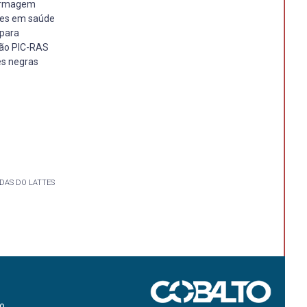
fermagem
ares em saúde
 para
são PIC-RAS
es negras
DAS DO LATTES
ão