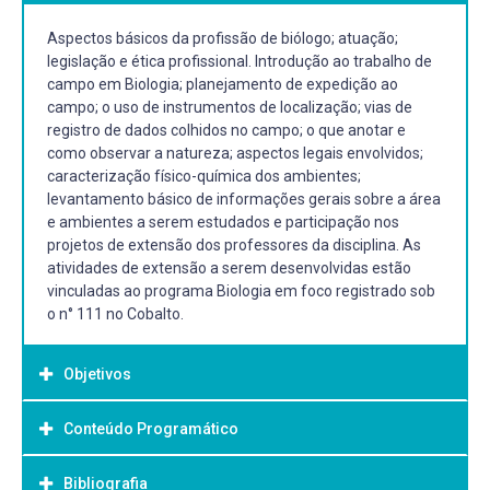
Aspectos básicos da profissão de biólogo; atuação;
legislação e ética profissional. Introdução ao trabalho de
campo em Biologia; planejamento de expedição ao
campo; o uso de instrumentos de localização; vias de
registro de dados colhidos no campo; o que anotar e
como observar a natureza; aspectos legais envolvidos;
caracterização físico-química dos ambientes;
levantamento básico de informações gerais sobre a área
e ambientes a serem estudados e participação nos
projetos de extensão dos professores da disciplina. As
atividades de extensão a serem desenvolvidas estão
vinculadas ao programa Biologia em foco registrado sob
o n° 111 no Cobalto.
Objetivos
Conteúdo Programático
Objetivo Geral:
Objetivo Geral:
Bibliografia
1. Aspectos históricos da profissão; campos de atuação,