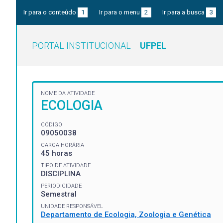
Ir para o conteúdo
1
Ir para o menu
2
Ir para a busca
3
PORTAL INSTITUCIONAL
UFPEL
NOME DA ATIVIDADE
ECOLOGIA
CÓDIGO
09050038
CARGA HORÁRIA
45 horas
TIPO DE ATIVIDADE
DISCIPLINA
PERIODICIDADE
Semestral
UNIDADE RESPONSÁVEL
Departamento de Ecologia, Zoologia e Genética