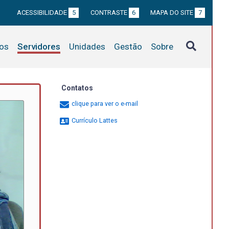
ACESSIBILIDADE
5
CONTRASTE
6
MAPA DO SITE
7
tos
Servidores
Unidades
Gestão
Sobre
Contatos
clique para ver o e-mail
Currículo Lattes