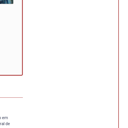
do em
ral de