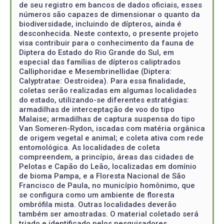
de seu registro em bancos de dados oficiais, esses
números são capazes de dimensionar o quanto da
biodiversidade, incluindo de dípteros, ainda é
desconhecida. Neste contexto, o presente projeto
visa contribuir para o conhecimento da fauna de
Diptera do Estado do Rio Grande do Sul, em
especial das famílias de dípteros caliptrados
Calliphoridae e Mesembrinellidae (Diptera:
Calyptratae: Oestroidea). Para essa finalidade,
coletas serão realizadas em algumas localidades
do estado, utilizando-se diferentes estratégias:
armadilhas de interceptação de voo do tipo
Malaise; armadilhas de captura suspensa do tipo
Van Someren-Rydon, iscadas com matéria orgânica
de origem vegetal e animal; e coleta ativa com rede
entomológica. As localidades de coleta
compreendem, a princípio, áreas das cidades de
Pelotas e Capão do Leão, localizadas em domínio
de bioma Pampa, e a Floresta Nacional de São
Francisco de Paula, no município homônimo, que
se configura como um ambiente de floresta
ombrófila mista. Outras localidades deverão
também ser amostradas. O material coletado será
triado e identificado pelos pesquisadores