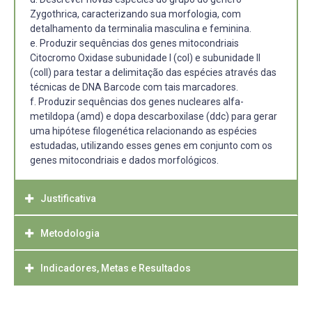
Zygothrica, caracterizando sua morfologia, com
detalhamento da terminalia masculina e feminina.
e. Produzir sequências dos genes mitocondriais
Citocromo Oxidase subunidade I (coI) e subunidade II
(coII) para testar a delimitação das espécies através das
técnicas de DNA Barcode com tais marcadores.
f. Produzir sequências dos genes nucleares alfa-
metildopa (amd) e dopa descarboxilase (ddc) para gerar
uma hipótese filogenética relacionando as espécies
estudadas, utilizando esses genes em conjunto com os
genes mitocondriais e dados morfológicos.
Justificativa
Metodologia
Este projeto de pesquisa propõe a utilização de uma
abordagem integrativa para resolver as lacunas no
conhecimento taxonômico e sistemático de certos
Indicadores, Metas e Resultados
Coleta de exemplares:
gêneros da família Drosophilidae (Diptera), um grupo de
Para abordar lacunas de coleta no Brasil, realizaremos
insetos extensivamente estudado, porém com notáveis
coletas de drosofilídeos em localidades estratégicas
Resultados esperados:
negligências em alguns de seus segmentos. A taxonomia