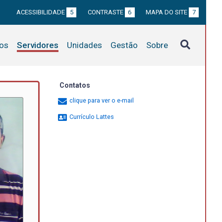
ACESSIBILIDADE
5
CONTRASTE
6
MAPA DO SITE
7
tos
Servidores
Unidades
Gestão
Sobre
Contatos
clique para ver o e-mail
Currículo Lattes