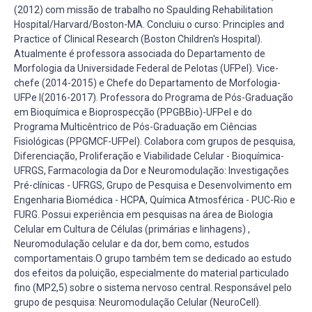
(2012) com missão de trabalho no Spaulding Rehabilitation
Hospital/Harvard/Boston-MA. Concluiu o curso: Principles and
Practice of Clinical Research (Boston Children's Hospital).
Atualmente é professora associada do Departamento de
Morfologia da Universidade Federal de Pelotas (UFPel). Vice-
chefe (2014-2015) e Chefe do Departamento de Morfologia-
UFPe l(2016-2017). Professora do Programa de Pós-Graduação
em Bioquímica e Bioprospecção (PPGBBio)-UFPel e do
Programa Multicêntrico de Pós-Graduação em Ciências
Fisiológicas (PPGMCF-UFPel). Colabora com grupos de pesquisa,
Diferenciação, Proliferação e Viabilidade Celular - Bioquímica-
UFRGS, Farmacologia da Dor e Neuromodulação: Investigações
Pré-clínicas - UFRGS, Grupo de Pesquisa e Desenvolvimento em
Engenharia Biomédica - HCPA, Química Atmosférica - PUC-Rio e
FURG. Possui experiência em pesquisas na área de Biologia
Celular em Cultura de Células (primárias e linhagens) ,
Neuromodulação celular e da dor, bem como, estudos
comportamentais.O grupo também tem se dedicado ao estudo
dos efeitos da poluição, especialmente do material particulado
fino (MP2,5) sobre o sistema nervoso central. Responsável pelo
grupo de pesquisa: Neuromodulação Celular (NeuroCell).