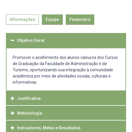
Informações
Equipe
Financeiro
Objetivo Geral
Promover o acolhimento dos alunos calouros dos Cursos
de Graduação da Faculdade de Administração e de
Turismo, oportunizando sua integração à comunidade
acadêmica por meio de atividades sociais, culturais e
informativas.
Justificativa
Metodologia
Avena (2008) entende o acolhimento enquanto um
processo de mediação que compreende um conjunto de
atitudes e gestos que fazem uma pessoa ou uma ideia
Indicadores, Metas e Resultados
• Palestras;