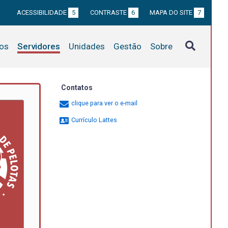
ACESSIBILIDADE
5
CONTRASTE
6
MAPA DO SITE
7
tos
Servidores
Unidades
Gestão
Sobre
Contatos
clique para ver o e-mail
Currículo Lattes