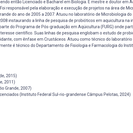
ndo então Licenciado e Bacharel em Biologia. É mestre e doutor em A
 Foi responsável pela elaboração e execução de projetos na área de Mic
Grande do ano de 2005 a 2007. Atuou no laboratório de Microbiologia do
008 instaurando a linha de pesquisa de probióticos em aquicultura na in
z parte do Programa de Pós-graduação em Aqüicultura (FURG) onde part
nteresse científico. Suas linhas de pesquisa englobam o estudo de probi
oxidante, com ênfase em Crustáceos. Atuou como técnico do laboratório
mente é técnico do Departamento de Fisiologia e Farmacologia do Insti
de, 2015)
e, 2011)
Rio Grande, 2007)
nciados (Instituto Federal Sul-rio-grandense Câmpus Pelotas, 2024)