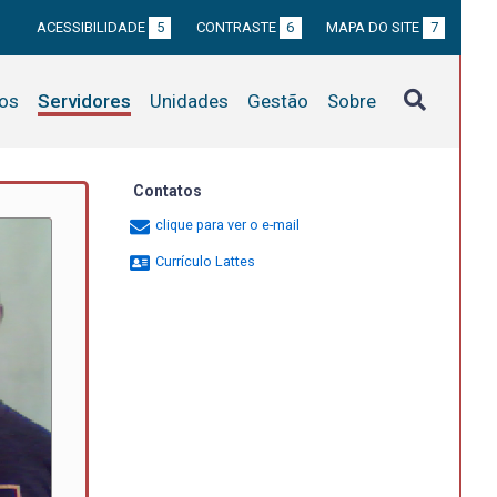
ACESSIBILIDADE
5
CONTRASTE
6
MAPA DO SITE
7
tos
Servidores
Unidades
Gestão
Sobre
Contatos
clique para ver o e-mail
Currículo Lattes