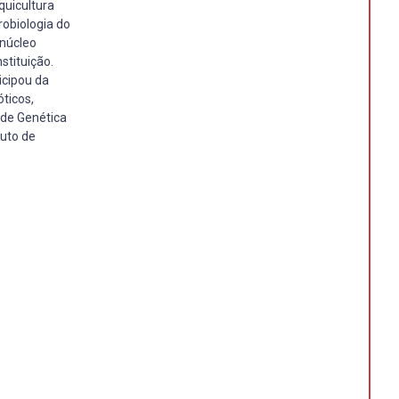
quicultura
robiologia do
 núcleo
stituição.
icipou da
óticos,
 de Genética
tuto de