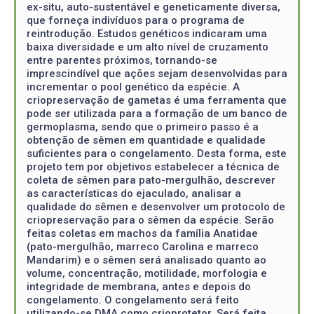
ex-situ, auto-sustentável e geneticamente diversa,
que forneça indivíduos para o programa de
reintrodução. Estudos genéticos indicaram uma
baixa diversidade e um alto nível de cruzamento
entre parentes próximos, tornando-se
imprescindível que ações sejam desenvolvidas para
incrementar o pool genético da espécie. A
criopreservação de gametas é uma ferramenta que
pode ser utilizada para a formação de um banco de
germoplasma, sendo que o primeiro passo é a
obtenção de sêmen em quantidade e qualidade
suficientes para o congelamento. Desta forma, este
projeto tem por objetivos estabelecer a técnica de
coleta de sêmen para pato-mergulhão, descrever
as características do ejaculado, analisar a
qualidade do sêmen e desenvolver um protocolo de
criopreservação para o sêmen da espécie. Serão
feitas coletas em machos da família Anatidae
(pato-mergulhão, marreco Carolina e marreco
Mandarim) e o sêmen será analisado quanto ao
volume, concentração, motilidade, morfologia e
integridade de membrana, antes e depois do
congelamento. O congelamento será feito
utilizando-se DMA como crioprotetor. Será feita