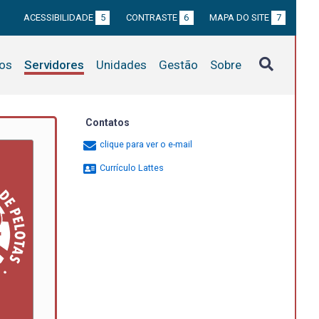
ACESSIBILIDADE
5
CONTRASTE
6
MAPA DO SITE
7
tos
Servidores
Unidades
Gestão
Sobre
Contatos
clique para ver o e-mail
Currículo Lattes