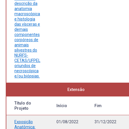
descrição da
anatomia
macroscópica
e histologia
das vísceras e
demais
componentes
corpóreos de
animais
silvestres do
NURFS-
CETAS/UFPEL
oriundos de
necroscópica
e/ou biópsias.
Extensão
Título do
Início
Fim
Projeto
Exposição
01/08/2022
31/12/2022
Anatômica: