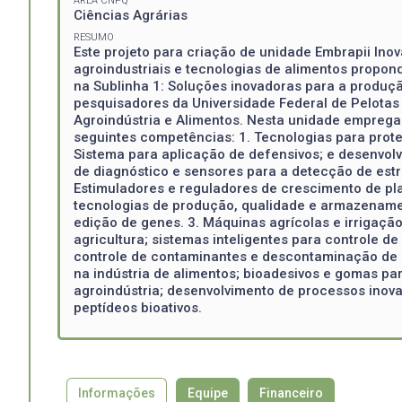
ÁREA CNPQ
Ciências Agrárias
RESUMO
Este projeto para criação de unidade Embrapii In
agroindustriais e tecnologias de alimentos propo
na Sublinha 1: Soluções inovadoras para a produçã
pesquisadores da Universidade Federal de Pelotas 
Agroindústria e Alimentos. Nesta unidade emprega
seguintes competências: 1. Tecnologias para prote
Sistema para aplicação de defensivos; e desenvolv
de diagnóstico e sensores para a detecção de estre
Estimuladores e reguladores de crescimento de plan
tecnologias de produção, qualidade e armazenamen
edição de genes. 3. Máquinas agrícolas e irrigaç
agricultura; sistemas inteligentes para controle d
controle de contaminantes e descontaminação de g
na indústria de alimentos; bioadesivos e gomas par
agroindústria; desenvolvimento de processos inova
peptídeos bioativos.
Informações
Equipe
Financeiro