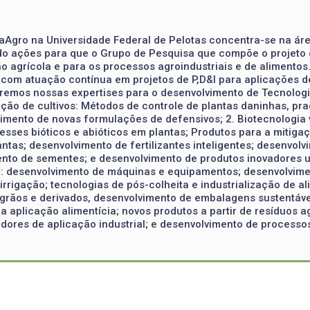
ovaAgro na Universidade Federal de Pelotas concentra-se na á
ndo ações para que o Grupo de Pesquisa que compõe o projeto 
o agrícola e para os processos agroindustriais e de alimentos
com atuação contínua em projetos de P,D&I para aplicações de
remos nossas expertises para o desenvolvimento de Tecnologia
ção de cultivos: Métodos de controle de plantas daninhas, pr
imento de novas formulações de defensivos; 2. Biotecnologia 
sses bióticos e abióticos em plantas; Produtos para a mitigaç
tas; desenvolvimento de fertilizantes inteligentes; desenvolv
to de sementes; e desenvolvimento de produtos inovadores u
ão: desenvolvimento de máquinas e equipamentos; desenvolvim
e irrigação; tecnologias de pós-colheita e industrialização de
rãos e derivados, desenvolvimento de embalagens sustentávei
a aplicação alimentícia; novos produtos a partir de resíduos a
dores de aplicação industrial; e desenvolvimento de processos