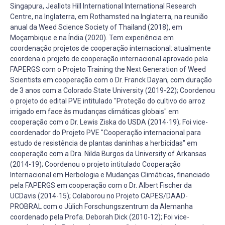
Singapura, Jeallots Hill International International Research
Centre, na Inglaterra, em Rothamsted na Inglaterra, na reunião
anual da Weed Science Society of Thailand (2018), em
Moçambique e na Índia (2020). Tem experiência em
coordenação projetos de cooperação internacional: atualmente
coordena o projeto de cooperação internacional aprovado pela
FAPERGS com o Projeto Training the Next Generation of Weed
Scientists em cooperação com o Dr. Franck Dayan, com duração
de 3 anos com a Colorado State University (2019-22); Coordenou
o projeto do edital PVE intitulado "Proteção do cultivo do arroz
irrigado em face às mudanças climáticas globais" em
cooperação com o Dr. Lewis Ziska do USDA (2014-19); Foi vice-
coordenador do Projeto PVE "Cooperação internacional para
estudo de resistência de plantas daninhas a herbicidas" em
cooperação com a Dra. Nilda Burgos da University of Arkansas
(2014-19); Coordenou o projeto intitulado Cooperação
Internacional em Herbologia e Mudanças Climáticas, financiado
pela FAPERGS em cooperação com o Dr. Albert Fischer da
UCDavis (2014-15); Colaborou no Projeto CAPES/DAAD-
PROBRAL com o Jülich Forschungszentrum da Alemanha
coordenado pela Profa. Deborah Dick (2010-12); Foi vice-