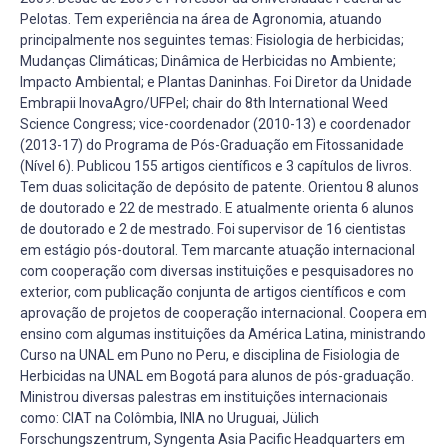
Pelotas. Tem experiência na área de Agronomia, atuando
principalmente nos seguintes temas: Fisiologia de herbicidas;
Mudanças Climáticas; Dinâmica de Herbicidas no Ambiente;
Impacto Ambiental; e Plantas Daninhas. Foi Diretor da Unidade
Embrapii InovaAgro/UFPel; chair do 8th International Weed
Science Congress; vice-coordenador (2010-13) e coordenador
(2013-17) do Programa de Pós-Graduação em Fitossanidade
(Nível 6). Publicou 155 artigos científicos e 3 capítulos de livros.
Tem duas solicitação de depósito de patente. Orientou 8 alunos
de doutorado e 22 de mestrado. E atualmente orienta 6 alunos
de doutorado e 2 de mestrado. Foi supervisor de 16 cientistas
em estágio pós-doutoral. Tem marcante atuação internacional
com cooperação com diversas instituições e pesquisadores no
exterior, com publicação conjunta de artigos científicos e com
aprovação de projetos de cooperação internacional. Coopera em
ensino com algumas instituições da América Latina, ministrando
Curso na UNAL em Puno no Peru, e disciplina de Fisiologia de
Herbicidas na UNAL em Bogotá para alunos de pós-graduação.
Ministrou diversas palestras em instituições internacionais
como: CIAT na Colômbia, INIA no Uruguai, Jülich
Forschungszentrum, Syngenta Asia Pacific Headquarters em