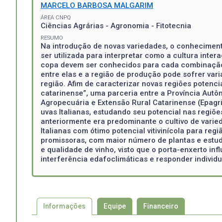
MARCELO BARBOSA MALGARIM
ÁREA CNPQ
Ciências Agrárias - Agronomia - Fitotecnia
RESUMO
Na introdução de novas variedades, o conheciment
ser utilizada para interpretar como a cultura int
copa devem ser conhecidos para cada combinação, 
entre elas e a região de produção pode sofrer var
região. Afim de caracterizar novas regiões potencia
catarinense”, uma parceria entre a Província Aut
Agropecuária e Extensão Rural Catarinense (Epagri
uvas Italianas, estudando seu potencial nas regiõe
anteriormente era predominante o cultivo de vari
Italianas com ótimo potencial vitivinícola para re
promissoras, com maior número de plantas e estud
e qualidade de vinho, visto que o porta-enxerto in
interferência edafoclimáticas e responder indivi
Informações
Equipe
Financeiro