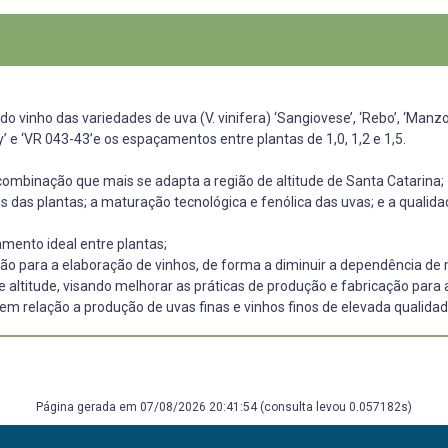
do vinho das variedades de uva (V. vinifera) ‘Sangiovese’, ‘Rebo’, ‘Manz
y’ e ‘VR 043-43’e os espaçamentos entre plantas de 1,0, 1,2 e 1,5.
a combinação que mais se adapta a região de altitude de Santa Catarina;
os das plantas; a maturação tecnológica e fenólica das uvas; e a qualida
amento ideal entre plantas;
ião para a elaboração de vinhos, de forma a diminuir a dependência de 
de altitude, visando melhorar as práticas de produção e fabricação para
em relação a produção de uvas finas e vinhos finos de elevada qualidad
Página gerada em 07/08/2026 20:41:54 (consulta levou 0.057182s)