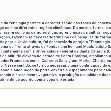
o da fenologia permite a caracterização das fases de desenvo
erage com as diferentes regiões climáticas. Da mesma forma, o
assim como as características agronômicas da cultivar copa 
iações, fazendo-se necessário trabalhos de pesquisa de forma
is para a vitivinicultura, foi desenvolvido oprojeto “Tecnologi
ônoma de Trento através da Fondazione Edmund Mach/Istituto S
) juntamente com a Universidade Federal de Santa Catarina (UF
s de altitude elevada no estado de Santa Catarina, ampliando a
edades Francesas como, Cabernet Sauvignon, Merlot, Chardonn
gião. Nesse sentido, se tornou necessário uma continuação do 
ando a adequação do porta-enxerto e espaçamento para cada cu
fluencia o crescimento vegetativo, a produção e qualidade dos 
dualmente de acordo com a copa enxertada.