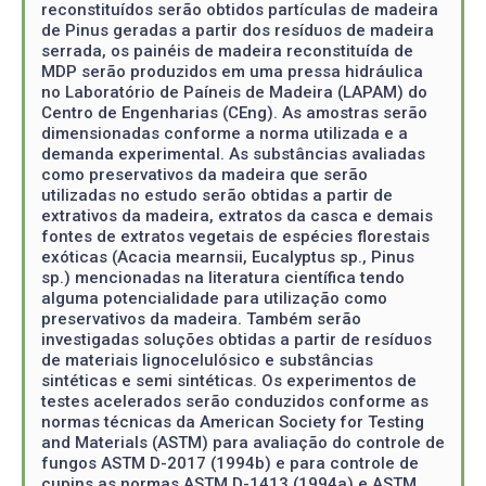
reconstituídos serão obtidos partículas de madeira
de Pinus geradas a partir dos resíduos de madeira
serrada, os painéis de madeira reconstituída de
MDP serão produzidos em uma pressa hidráulica
no Laboratório de Paíneis de Madeira (LAPAM) do
Centro de Engenharias (CEng). As amostras serão
dimensionadas conforme a norma utilizada e a
demanda experimental. As substâncias avaliadas
como preservativos da madeira que serão
utilizadas no estudo serão obtidas a partir de
extrativos da madeira, extratos da casca e demais
fontes de extratos vegetais de espécies florestais
exóticas (Acacia mearnsii, Eucalyptus sp., Pinus
sp.) mencionadas na literatura científica tendo
alguma potencialidade para utilização como
preservativos da madeira. Também serão
investigadas soluções obtidas a partir de resíduos
de materiais lignocelulósico e substâncias
sintéticas e semi sintéticas. Os experimentos de
testes acelerados serão conduzidos conforme as
normas técnicas da American Society for Testing
and Materials (ASTM) para avaliação do controle de
fungos ASTM D-2017 (1994b) e para controle de
cupins as normas ASTM D-1413 (1994a) e ASTM