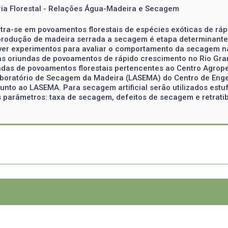
aria Florestal - Relações Água-Madeira e Secagem
tra-se em povoamentos florestais de espécies exóticas de ráp
produção de madeira serrada a secagem é etapa determinante p
ver experimentos para avaliar o comportamento da secagem natur
ras oriundas de povoamentos de rápido crescimento no Rio Gra
das de povoamentos florestais pertencentes ao Centro Agrope
Laboratório de Secagem da Madeira (LASEMA) do Centro de Enge
junto ao LASEMA. Para secagem artificial serão utilizados estu
s parâmetros: taxa de secagem, defeitos de secagem e retrati