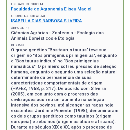
UNIDADE DE ORIGEM
Faculdade de Agronomia Eliseu Maciel
COORDENADOR ATUAL
ISABELLA DIAS BARBOSA SILVEIRA
ÁREA CNPQ
Ciências Agrárias - Zootecnia - Ecologia dos
Animais Domésticos e Etologia
RESUMO
O grupo genético "Bos taurus taurus" teve sua
origem no "Bos primigenius primigenius", enquanto
o "Bos taurus indicus" no "Bos primigenius
namadicus". O primeiro sofreu pressão de seleção
humana, enquanto o segundo uma seleção natural
determinante da permanência de suas
características comportamentais de origem
(HAFEZ, 1968, p. 217). De acordo com Silveira
(2005), em conjunto com o progresso das
civilizações ocorreu um aumento na seleção
intensiva dos bovinos, até alcançar as raças hoje
existentes. Jardim e Pimentel (1998), denominaram
os dois grupos genéticos como taurinos (origem
europeia) e zebuínos (origem asiática e africana).
Durante os séculos XIX e XX, após o processo de