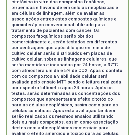
citotóxica in vitro dos compostos fenólicos,
terpênicos e flavonoide em células neoplásicas e
em células de linhagem, além de avaliar as
associações entres estes compostos químicos e
quimioterápico convencional utilizado para
tratamento de pacientes com câncer. Os
compostos fitoquímicos serão obtidos
comercialmente e, serão testados em diferentes
concentrações que após diluição em meio de
cultivo celular serão distribuídos em placas de
cultivo celular, sobre as linhagens celulares, que
serão mantidas e incubadas por 24 horas, a 37°C
com atmosfera úmida e 5% de CO2. Após o contato
com os compostos a viabilidade celular será
avaliada pelo ensaio MTT sendo a leitura realizada
por espectrofotômetro após 24 horas. Após os
testes, serão determinadas as concentrações dos
compostos que apresentaram efeito citotóxico
para as células neoplásicas, assim como para as
células somáticas. Após esta avaliação também
serão realizados os mesmos ensaios utilizando
dois ou mais compostos, assim como associação
destes com antineoplásicos comerciais para
avaliar o efeito sinérgico e tóxico para as células.