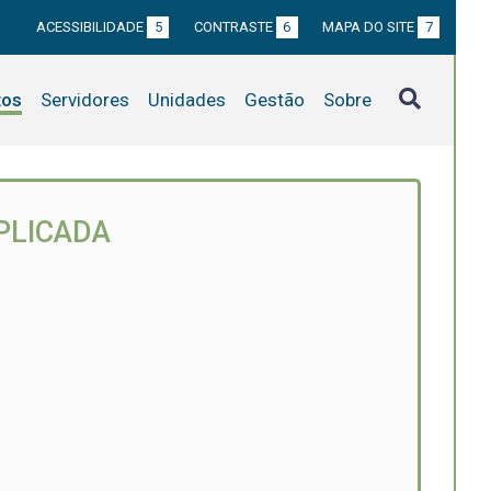
ACESSIBILIDADE
5
CONTRASTE
6
MAPA DO SITE
7
tos
Servidores
Unidades
Gestão
Sobre
PLICADA