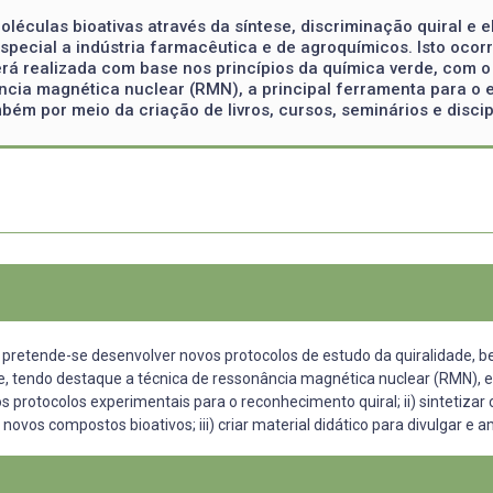
moléculas bioativas através da síntese, discriminação quiral e
especial a indústria farmacêutica e de agroquímicos. Isto oco
será realizada com base nos princípios da química verde, com 
cia magnética nuclear (RMN), a principal ferramenta para o es
ém por meio da criação de livros, cursos, seminários e discip
 pretende-se desenvolver novos protocolos de estudo da quiralidade, 
e, tendo destaque a técnica de ressonância magnética nuclear (RMN), e 
os protocolos experimentais para o reconhecimento quiral; ii) sintetiz
novos compostos bioativos; iii) criar material didático para divulgar e a