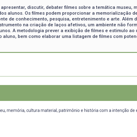
 apresentar, discutir, debater filmes sobre a temática museu, m
vo dos alunos. Os filmes podem proporcionar a memorialização d
 fonte de conhecimento, pesquisa, entretenimento e arte. Além
strumento na criação de laços afetivos, um ambiente não form
unos. A metodologia prever a exibição de filmes e estimulo a
no aluno, bem como elaborar uma listagem de filmes com potenc
u, memória, cultura material, patrimônio e história com a intenção de es