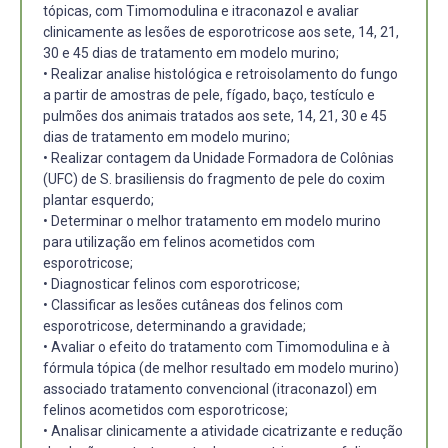
tópicas, com Timomodulina e itraconazol e avaliar
clinicamente as lesões de esporotricose aos sete, 14, 21,
30 e 45 dias de tratamento em modelo murino;
• Realizar analise histológica e retroisolamento do fungo
a partir de amostras de pele, fígado, baço, testículo e
pulmões dos animais tratados aos sete, 14, 21, 30 e 45
dias de tratamento em modelo murino;
• Realizar contagem da Unidade Formadora de Colônias
(UFC) de S. brasiliensis do fragmento de pele do coxim
plantar esquerdo;
• Determinar o melhor tratamento em modelo murino
para utilização em felinos acometidos com
esporotricose;
• Diagnosticar felinos com esporotricose;
• Classificar as lesões cutâneas dos felinos com
esporotricose, determinando a gravidade;
• Avaliar o efeito do tratamento com Timomodulina e à
fórmula tópica (de melhor resultado em modelo murino)
associado tratamento convencional (itraconazol) em
felinos acometidos com esporotricose;
• Analisar clinicamente a atividade cicatrizante e redução