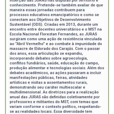
inserção das JURAS nas disputas por território e
conhecimento. Pretende-se também avaliar de que
maneira essas jornadas contribuem para
processos educativos emancipatórios e como se
conectam aos Objetivos de Desenvolvimento
Sustentável (ODS). Criadas em 2013, durante um
encontro entre docentes universitários e o MST na
Escola Nacional Florestan Fernandes, as JURAS
surgiram como uma ação de resistência vinculada
ao “Abril Vermelho” e ao combate à impunidade do
massacre de Eldorado dos Carajás. Com o passar
dos anos, essa articulação se expandiu,
incorporando debates sobre agroecologia,
conflitos fundiários, saúde, educação do campo,
produção alimentar e tecnologias sociais. Além dos
debates acadêmicos, as ações passaram a incluir
manifestações públicas, feiras, atividades
artísticas e visitas a assentamentos rurais,
demonstrando seu caráter multiescalar e
multidimensional. As diretrizes para a realização
anual das JURAS são definidas coletivamente por
professores e militantes do MST, com temas que
variam conforme o contexto político, respeitando-
se as realidades locais. Essa diversidade tem