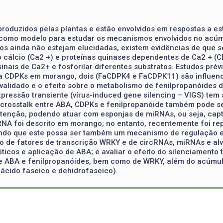
roduzidos pelas plantas e estão envolvidos em respostas a es
a como modelo para estudar os mecanismos envolvidos no acúm
tos ainda não estejam elucidadas, existem evidências de que 
 cálcio (Ca2 +) e proteínas quinases dependentes de Ca2 + (C
inais de Ca2+ e fosforilar diferentes substratos. Estudos prév
a CDPKs em morango, dois (FaCDPK4 e FaCDPK11) são influenci
 validado e o efeito sobre o metabolismo de fenilpropanóides 
xpressão transiente (vírus-induced gene silencing – VIGS) tem
crosstalk entre ABA, CDPKs e fenilpropanóide também pode se
atenção, podendo atuar com esponjas de miRNAs, ou seja, ca
A foi descrito em morango; no entanto, recentemente foi rep
indo que este possa ser também um mecanismo de regulação em
ssão de fatores de transcrição WRKY e de circRNAs, miRNAs e 
ticos e aplicação de ABA; e avaliar o efeito do silenciament
e ABA e fenilpropanóides, bem como de WRKY, além do acúmul
, ácido faseico e dehidrofaseico).