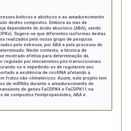
tresses bióticos e abióticos e ao amadurecimento
ulo destes compostos. Embora as vias de
seja dependente do ácido abscísico (ABA), sendo
DPKs). Sugere-se que diferentes isoformas destas
ios realizados pelo nosso grupo de pesquisa
ados pelo estresse, por ABA e pelo processo de
determinado. Neste contexto, a técnica de
 se mostrado efetiva para determinação da
r regulado por mecanismos pós-transcricionais.
pturando-os e impedindo-os de regularem seu
ortado a existência de circRNA afetando a
 frutos não-climatéricos. Assim, este projeto tem
alvos de miRNAs durante o amadurecimento de
o transiente de genes FaCDPK4 e FaCDPK11 na
o de compostos fenilpropanóides, ABA e