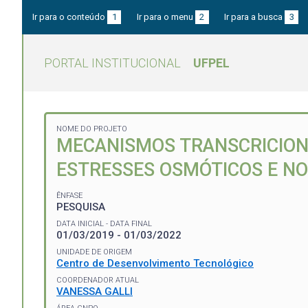
Ir para o conteúdo
1
Ir para o menu
2
Ir para a busca
3
PORTAL INSTITUCIONAL
UFPEL
NOME DO PROJETO
MECANISMOS TRANSCRICIONA
ESTRESSES OSMÓTICOS E N
ÊNFASE
PESQUISA
DATA INICIAL - DATA FINAL
01/03/2019 - 01/03/2022
UNIDADE DE ORIGEM
Centro de Desenvolvimento Tecnológico
COORDENADOR ATUAL
VANESSA GALLI