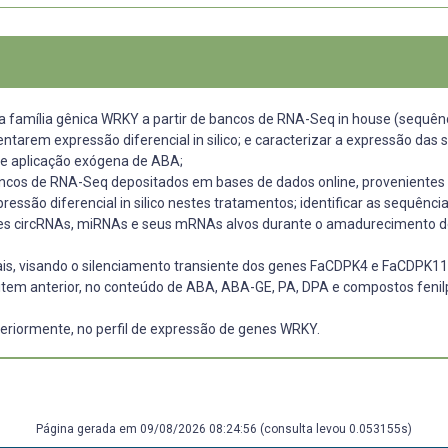
 da família gênica WRKY a partir de bancos de RNA-Seq in house (sequên
esentarem expressão diferencial in silico; e caracterizar a expressão 
 e aplicação exógena de ABA;
 de bancos de RNA-Seq depositados em bases de dados online, provenien
ressão diferencial in silico nestes tratamentos; identificar as sequên
tes circRNAs, miRNAs e seus mRNAs alvos durante o amadurecimento d
rais, visando o silenciamento transiente dos genes FaCDPK4 e FaCDPK11
 no item anterior, no conteúdo de ABA, ABA-GE, PA, DPA e compostos fen
nteriormente, no perfil de expressão de genes WRKY.
Página gerada em 09/08/2026 08:24:56 (consulta levou 0.053155s)