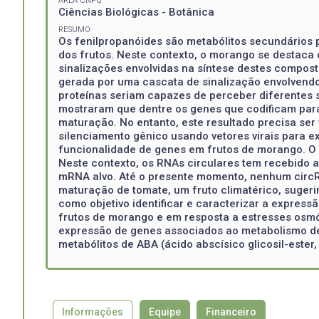
ÁREA CNPQ
Ciências Biológicas - Botânica
RESUMO
Os fenilpropanóides são metabólitos secundários p
dos frutos. Neste contexto, o morango se destac
sinalizações envolvidas na síntese destes compos
gerada por uma cascata de sinalização envolvendo
proteínas seriam capazes de perceber diferentes s
mostraram que dentre os genes que codificam par
maturação. No entanto, este resultado precisa ser
silenciamento gênico usando vetores virais para e
funcionalidade de genes em frutos de morango. O 
Neste contexto, os RNAs circulares tem recebido 
mRNA alvo. Até o presente momento, nenhum circRN
maturação de tomate, um fruto climatérico, suger
como objetivo identificar e caracterizar a expre
frutos de morango e em resposta a estresses osmó
expressão de genes associados ao metabolismo d
metabólitos de ABA (ácido abscísico glicosil-ester
Informações
Equipe
Financeiro