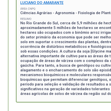
LUCIANO DO AMARANTE
ÁREA CNPQ
Ciências Agrárias - Agronomia - Fisiologia de Plant
RESUMO
No Rio Grande do Sul, cerca de 5,9 milhões de hec
aproximadamente 5 milhões de hectares se encontra
hectares são ocupados com o binômio arroz irrigad
do setor primário da economia que pode ser melho
solo em suportar o crescimento das plantas, dent
ocorrência de distúrbios metabólicos e fisiológic
sob essas condições. A cultura da soja [Glycine m
alternativa importante de cultivo para as áreas de 
ocupação de áreas de várzea com o complexo da so
gaúcha. Para tanto, a busca de genótipos ou culti
alagamento e o encharcamento do solo são episódi
mecanismos bioquímicos e moleculares responsáve
bioquímicas que permitam diferenciar genótipos, o
período para seleção e validação de resultados a
significativos na geração de variedades tolerante
áreas agrícolas de solos de várzea da região sul d