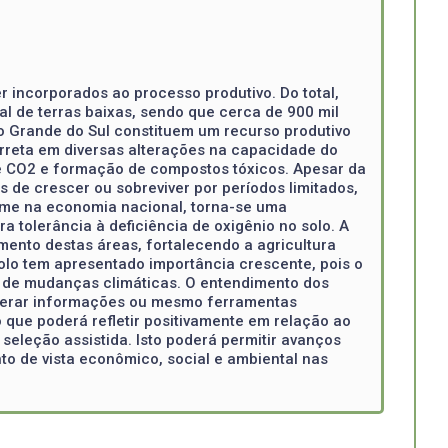
r incorporados ao processo produtivo. Do total,
l de terras baixas, sendo que cerca de 900 mil
io Grande do Sul constituem um recurso produtivo
rreta em diversas alterações na capacidade do
de CO2 e formação de compostos tóxicos. Apesar da
 de crescer ou sobreviver por períodos limitados,
sume na economia nacional, torna-se uma
a tolerância à deficiência de oxigênio no solo. A
ento destas áreas, fortalecendo a agricultura
solo tem apresentado importância crescente, pois o
l de mudanças climáticas. O entendimento dos
 gerar informações ou mesmo ferramentas
 que poderá refletir positivamente em relação ao
eleção assistida. Isto poderá permitir avanços
to de vista econômico, social e ambiental nas