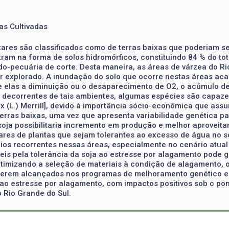
as Cultivadas
tares são classificados como de terras baixas que poderiam se
m na forma de solos hidromórficos, constituindo 84 % do tota
o-pecuária de corte. Desta maneira, as áreas de várzea do R
r explorado. A inundação do solo que ocorre nestas áreas aca
re elas a diminuição ou o desaparecimento de O2, o acúmulo 
os decorrentes de tais ambientes, algumas espécies são capazes
ax (L.) Merrill], devido à importância sócio-econômica que as
terras baixas, uma vez que apresenta variabilidade genética par
ja possibilitaria incremento em produção e melhor aproveitam
vares de plantas que sejam tolerantes ao excesso de água no 
os recorrentes nessas áreas, especialmente no cenário atua
is pela tolerância da soja ao estresse por alagamento pode
timizando a seleção de materiais à condição de alagamento, o
 serem alcançados nos programas de melhoramento genético e s
s ao estresse por alagamento, com impactos positivos sob o pon
o Rio Grande do Sul.