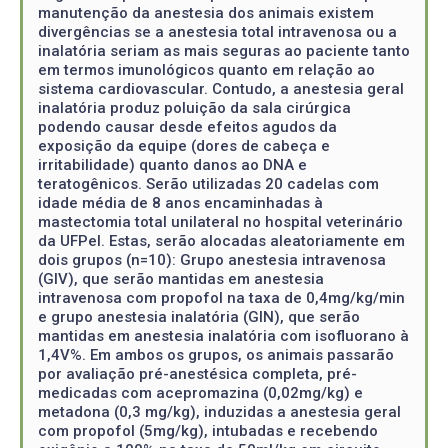
manutenção da anestesia dos animais existem
divergências se a anestesia total intravenosa ou a
inalatória seriam as mais seguras ao paciente tanto
em termos imunológicos quanto em relação ao
sistema cardiovascular. Contudo, a anestesia geral
inalatória produz poluição da sala cirúrgica
podendo causar desde efeitos agudos da
exposição da equipe (dores de cabeça e
irritabilidade) quanto danos ao DNA e
teratogênicos. Serão utilizadas 20 cadelas com
idade média de 8 anos encaminhadas à
mastectomia total unilateral no hospital veterinário
da UFPel. Estas, serão alocadas aleatoriamente em
dois grupos (n=10): Grupo anestesia intravenosa
(GIV), que serão mantidas em anestesia
intravenosa com propofol na taxa de 0,4mg/kg/min
e grupo anestesia inalatória (GIN), que serão
mantidas em anestesia inalatória com isofluorano à
1,4V%. Em ambos os grupos, os animais passarão
por avaliação pré-anestésica completa, pré-
medicadas com acepromazina (0,02mg/kg) e
metadona (0,3 mg/kg), induzidas a anestesia geral
com propofol (5mg/kg), intubadas e recebendo