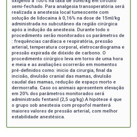
oxigênio a 100% na taxa de 50ml/kg em circuito
semi-fechado. Para analgesia transoperatória será
realizada a anestesia local tumescente com
solução de lidocaina à 0,16% na dose de 15ml/kg
administrada no subcutâneo da região cirúrgica
após a indução da anestesia. Durante todo o
procedimento serão monitorados os parâmetros de
: frequências cardíaca e respiratória, pressão
arterial, temperatura corporal, eletrocardiograma e
pressão expirada de dióxido de carbono. O
procedimento cirúrgico leva em torno de uma hora
e meia e as avaliações ocorrerão em momentos
pré-definidos como: inicio da cirurgia, final da
incisão, divulsão cranial das mamas, divulsão
caudal das mamas, redução de espaço morto e
dermorrafia. Caso os animais apresentem elevação
em 20% dos parâmetros monitorados será
administrado fentanil (2,5 ug/kg).A hipótese é que
o grupo sob anestesia com propofol manterá
maiores valores de pressão arterial, com melhor
estabilidade anestésica.