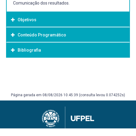
Comunicação dos resultados.
Objetivos
Conteúdo Programático
Objetivo Geral:
Orientações sobre problema de pesquisa, objetivos,
Bibliografia
justificativa, revisão teórica, metodologia, análise dos
resultados, discussões e conclusões.
Bibliografia Básica:
Bartels, K. P. and J. M. Wittmayer (2018). Action Research
in Policy Analysis: Critical and Relational Approaches to
Sustainability Transitions, Routledge.
Página gerada em 08/08/2026 10:45:39 (consulta levou 0.074252s)
Couto Ferrazza, C. A. and J. S. Colomé (2021). "Focal
group as a research tool in health." Disciplinarum Scientia|
Saúde 22(3): 1-9.
Creswell, J. W. and V. L. P. Clark (2011). The Foundations of
Mixed Methods Research. Designing and Conducting
Mixed Methods Research. Thousand Oaks, Sage
Publications: 19-54.