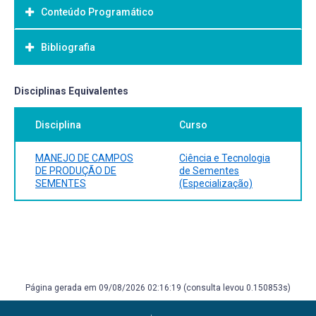
Conteúdo Programático
Objetivo Geral:
Bibliografia
Bibliografia Básica:
Disciplinas Equivalentes
Disciplina
Curso
MANEJO DE CAMPOS
Ciência e Tecnologia
DE PRODUÇÃO DE
de Sementes
SEMENTES
(Especialização)
Página gerada em 09/08/2026 02:16:19 (consulta levou 0.150853s)